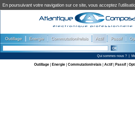
En poursuivant votre navigation sur ce site, vous acceptez l'utilis
|
|
|
|
|
Outillage
Energie
Commutation/relais
Actif
Passif
Op
Qui sommes-nous ?
|
Me
Outillage
|
Energie
|
Commutation/relais
|
Actif
|
Passif
|
Opt