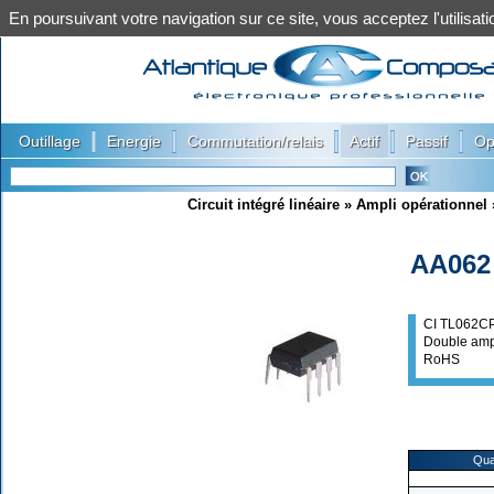
En poursuivant votre navigation sur ce site, vous acceptez l'utilis
|
|
|
|
|
Outillage
Energie
Commutation/relais
Actif
Passif
Op
Circuit intégré linéaire
»
Ampli opérationnel
AA062
CI TL062C
Double amp
RoHS
Qua