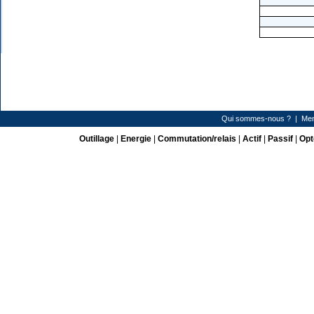
Qui sommes-nous ?
|
Men
Outillage
|
Energie
|
Commutation/relais
|
Actif
|
Passif
|
Opt