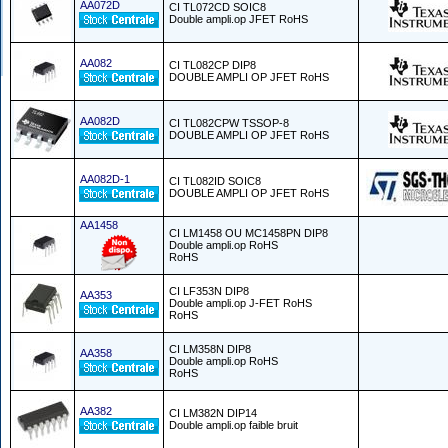
AA072D
CI TL072CD SOIC8
Double ampli.op JFET RoHS
AA082
CI TL082CP DIP8
DOUBLE AMPLI OP JFET RoHS
AA082D
CI TL082CPW TSSOP-8
DOUBLE AMPLI OP JFET RoHS
AA082D-1
CI TL082ID SOIC8
DOUBLE AMPLI OP JFET RoHS
AA1458
CI LM1458 OU MC1458PN DIP8
Double ampli.op RoHS
RoHS
CI LF353N DIP8
AA353
Double ampli.op J-FET RoHS
RoHS
CI LM358N DIP8
AA358
Double ampli.op RoHS
RoHS
AA382
CI LM382N DIP14
Double ampli.op faible bruit