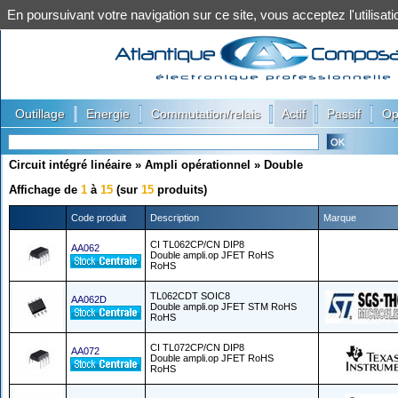
En poursuivant votre navigation sur ce site, vous acceptez l'utilis
|
|
|
|
|
Outillage
Energie
Commutation/relais
Actif
Passif
Op
Circuit intégré linéaire
»
Ampli opérationnel
»
Double
Affichage de
1
à
15
(sur
15
produits)
Code produit
Description
Marque
CI TL062CP/CN DIP8
AA062
Double ampli.op JFET RoHS
RoHS
TL062CDT SOIC8
AA062D
Double ampli.op JFET STM RoHS
RoHS
CI TL072CP/CN DIP8
AA072
Double ampli.op JFET RoHS
RoHS