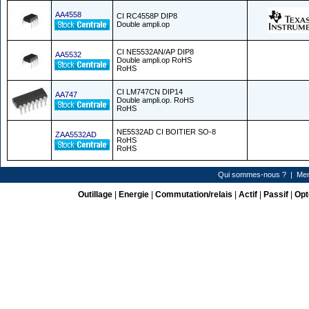
AA4558
CI RC4558P DIP8
Double ampli.op
CI NE5532AN/AP DIP8
AA5532
Double ampli.op RoHS
RoHS
CI LM747CN DIP14
AA747
Double ampli.op. RoHS
RoHS
NE5532AD CI BOITIER SO-8
ZAA5532AD
RoHS
RoHS
Qui sommes-nous ?
|
Men
Outillage
|
Energie
|
Commutation/relais
|
Actif
|
Passif
|
Opt