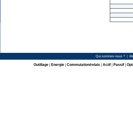
Qui sommes-nous ?
|
Me
Outillage
|
Energie
|
Commutation/relais
|
Actif
|
Passif
|
Opt