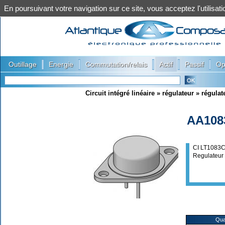
En poursuivant votre navigation sur ce site, vous acceptez l'utilis
|
|
|
|
|
Outillage
Energie
Commutation/relais
Actif
Passif
Op
Circuit intégré linéaire
»
régulateur
»
régulat
AA108
CI LT1083
Regulateur
Qua