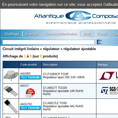
En poursuivant votre navigation sur ce site, vous acceptez l'utilis
|
|
|
|
|
Outillage
Energie
Commutation/relais
Actif
Passif
Op
Circuit intégré linéaire
»
régulateur
»
régulateur ajustable
Affichage de
1
à
8
(sur
8
produits)
Code produit
Description
Marque
AA1083
CI LT1083CP TO3P
Regulateur ajust.7A5 1V5->28V5
AA317
CI LM317T TO220
Regulateur ajustable 1A5 RoHS
RoHS
CI LM317LZ TO92
AA31792
Regulateur ajustable 0A1 RoHS
RoHS