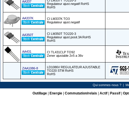
CI LM337T TO220-3
AA337
Regulateur ajust.negatif RoHS
RoHS
AA337K
CI LM337K TO3
Regulateur ajust.negatif
CI LM350T TO220-3
AA350T
Regulateur ajust.posit.3A RoHS
RoHS
AA431
CI TL431CLP TO92
Zener ajustable 2v5 a 36v
LD1086V REGULATEUR AJUSTABLE
ZAA1086-8
TO220 STM RoHS
RoHS
Qui sommes-nous ?
|
Me
Outillage
|
Energie
|
Commutation/relais
|
Actif
|
Passif
|
Opt