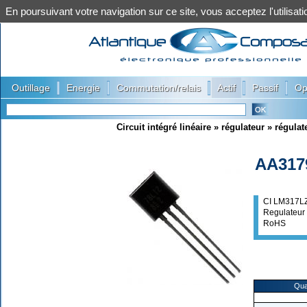
En poursuivant votre navigation sur ce site, vous acceptez l'utilis
|
|
|
|
|
Outillage
Energie
Commutation/relais
Actif
Passif
Op
Circuit intégré linéaire
»
régulateur
»
régulat
AA317
CI LM317L
Regulateur
RoHS
Qua