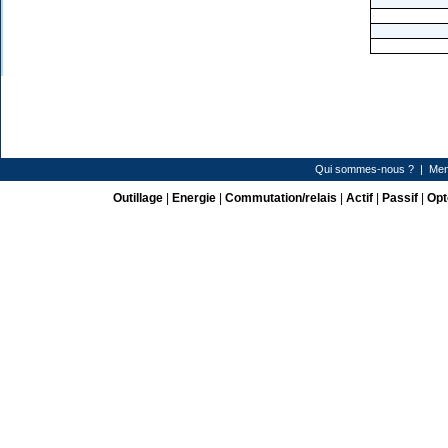
Qui sommes-nous ?
|
Men
Outillage
|
Energie
|
Commutation/relais
|
Actif
|
Passif
|
Opt