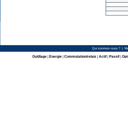
Qui sommes-nous ?
|
Me
Outillage
|
Energie
|
Commutation/relais
|
Actif
|
Passif
|
Opt