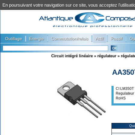
En poursuivant votre navigation sur ce site, vous acceptez l'utilis
|
|
|
|
|
Outillage
Energie
Commutation/relais
Actif
Passif
Op
Circuit intégré linéaire
»
régulateur
»
régulat
AA350
CI LM350T
Regulateur 
RoHS
Qua