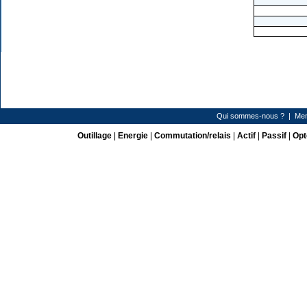
Qui sommes-nous ?
|
Men
Outillage
|
Energie
|
Commutation/relais
|
Actif
|
Passif
|
Opt