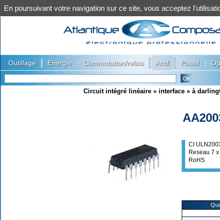
En poursuivant votre navigation sur ce site, vous acceptez l'utilis
|
|
|
|
|
Outillage
Energie
Commutation/relais
Actif
Passif
Op
Circuit intégré linéaire
»
interface
»
à darling
AA200
CI ULN200
Reseau 7 x
RoHS
Qua