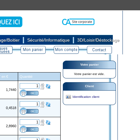
|
|
ge/Boitier
Sécurité/Informatique
3D/Loisir/Déstockage
Votre panier
Votre panier est vide.
T en €
Quantité
Client
1,7440
Identification client
0,4518
2,8960