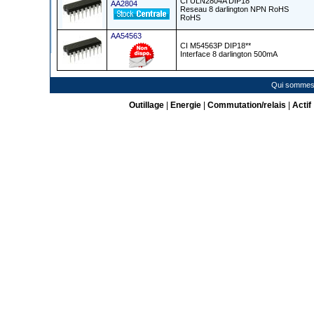
CI ULN2804A DIP18
AA2804
Reseau 8 darlington NPN RoHS
RoHS
AA54563
CI M54563P DIP18**
Interface 8 darlington 500mA
Qui sommes
Outillage
|
Energie
|
Commutation/relais
|
Actif