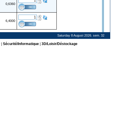
0,6360
6,4000
Saturday 8 August 2026. sem. 32
r
|
Sécurité/Informatique
|
3D/Loisir/Déstockage