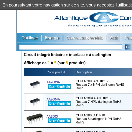
En poursuivant votre navigation sur ce site, vous acceptez l'utilis
|
|
|
|
Outillage
Energie
Commutation/relais
Actif
Pas
Circuit intégré linéaire
»
interface
»
à darlington
Affichage de
1
à
5
(sur
5
produits)
Code produit
Description
CI ULN2003AN DIP16
AA2003A
Reseau 7 x NPN darlington RoHS
RoHS
CI ULN2004A/AN DIP16
AA2004A
Reseau 7 NPN darlington RoHS
RoHS
CI ULN2803A DIP18
AA2803
Reseau 8 darlington NPN RoHS
RoHS