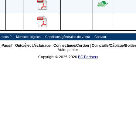
-nous ?
|
Mentions légales
|
Conditions générales de vente
|
Contact
|
Passif
|
Opto/élect./éclairage
|
Connectique/Cordon
|
Quincaille/Câblage/Boitie
Votre panier
Copyright © 2025-2026
BG Partners