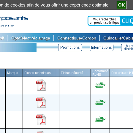
ation de cookies afin de vous offrir une expérience optimale.
OK
|
|
|
sif
Opto/élect./éclairage
Connectique/Cordon
Quincaille/Câbla
Conformité
Marque
Fiches techniques
Fiches sécurité
Prix unitaire H
RoHS