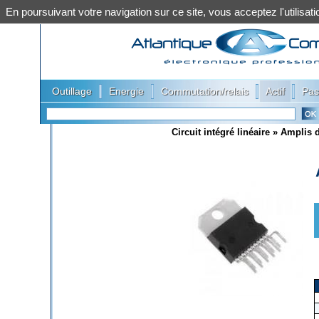
En poursuivant votre navigation sur ce site, vous acceptez l'utilis
|
|
|
|
Outillage
Energie
Commutation/relais
Actif
Pas
Circuit intégré linéaire
»
Amplis 