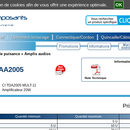
ation de cookies afin de vous offrir une expérience optimale.
OK
|
|
|
sif
Opto/élect./éclairage
Connectique/Cordon
Quincaille/Câbla
de puisance
»
Amplis audios
Informati
AA2005
Note Technique
CI TDA2005 MULT-11
Amplificateur 20W
Pr
Quantité minimum
Quantité maximum
5
U
5
U
10
U