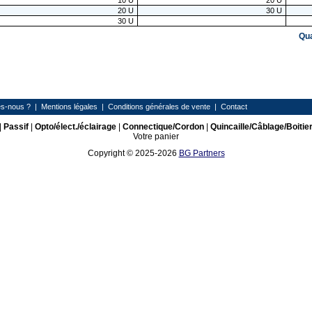
10
U
20
U
20
U
30
U
30
U
Qu
s-nous ?
|
Mentions légales
|
Conditions générales de vente
|
Contact
|
Passif
|
Opto/élect./éclairage
|
Connectique/Cordon
|
Quincaille/Câblage/Boitie
Votre panier
Copyright © 2025-2026
BG Partners