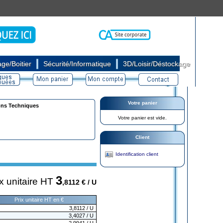
|
|
ge/Boitier
Sécurité/Informatique
3D/Loisir/Déstockage
Votre panier
ons Techniques
Votre panier est vide.
Client
Identification client
3
ix unitaire HT
,8112
€ / U
Prix unitaire HT en €
3,8112
/ U
3,4027
/ U