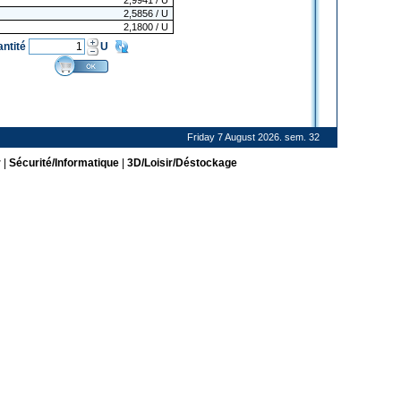
2,9941
/ U
2,5856
/ U
2,1800
/ U
antité
U
Friday 7 August 2026. sem. 32
r
|
Sécurité/Informatique
|
3D/Loisir/Déstockage