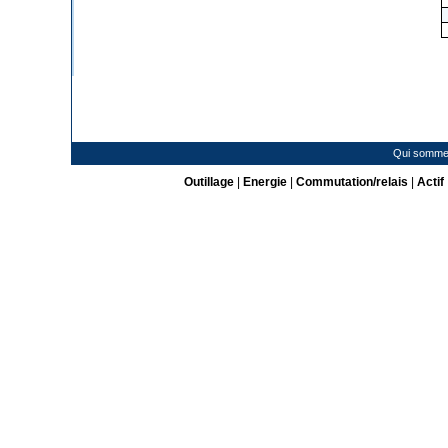
Qui somme
Outillage
|
Energie
|
Commutation/relais
|
Actif