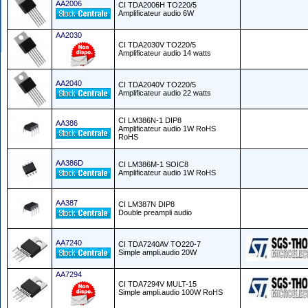
AA2006
CI TDA2006H TO220/5
Amplificateur audio 6W
AA2030
CI TDA2030V TO220/5
Amplificateur audio 14 watts
AA2040
CI TDA2040V TO220/5
Amplificateur audio 22 watts
CI LM386N-1 DIP8
AA386
Amplificateur audio 1W RoHS
RoHS
AA386D
CI LM386M-1 SOIC8
Amplificateur audio 1W RoHS
AA387
CI LM387N DIP8
Double preampli audio
AA7240
CI TDA7240AV TO220-7
Simple ampli.audio 20W
AA7294
CI TDA7294V MULT-15
Simple ampli.audio 100W RoHS