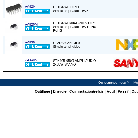
AA820
CI TBA820 DIP14
Simple ampli audio 1W2
CI TBA820M/KA2201N DIP8
AA820M
Simple ampli audio 1W RoHS
RoHS
AA830
CI AD830AN DIP8
Simple ampli.video
ZAA405
STK405-050R AMPLI AUDIO
2x30W SANYO
Qui sommes-nous ?
|
Me
Outillage
|
Energie
|
Commutation/relais
|
Actif
|
Passif
|
Opt