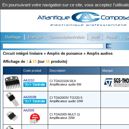
En poursuivant votre navigation sur ce site, vous acceptez l'utilis
|
|
|
|
|
Outillage
Energie
Commutation/relais
Actif
Passif
Op
Circuit intégré linéaire
»
Amplis de puisance
»
Amplis audios
Affichage de
1
à
15
(sur
16
produits)
Code produit
Description
Marque
AA1010
CI TDA1010A SIL9
Amplificateur audio 6W
AA2003B
CI TDA2003V TO220-5
Amplificateur audio 10W
AA2005
CI TDA2005 MULT-11
Amplificateur 20W