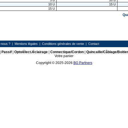
5
U
10
U
10
U
15
U
15
U
Qu
-nous ?
|
Mentions légales
|
Conditions générales de vente
|
Contact
|
Passif
|
Opto/élect./éclairage
|
Connectique/Cordon
|
Quincaille/Câblage/Boitie
Votre panier
Copyright © 2025-2026
BG Partners