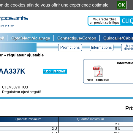
ation de cookies afin de vous offrir une expérience optimale.
OK
|
|
|
sif
Opto/élect./éclairage
Connectique/Cordon
Quincaille/Câbla
ur
»
régulateur ajustable
Informati
AA337K
Note Technique
CI LM337K TO3
Regulateur ajust.negatif
Pri
Quantité minimum
Quantité maximum
2
U
2
U
5
U