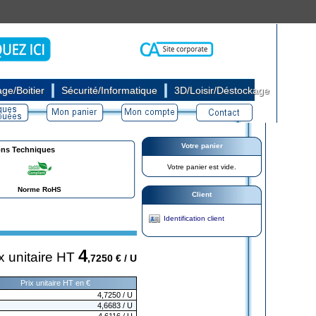
|
|
ge/Boitier
Sécurité/Informatique
3D/Loisir/Déstockage
Votre panier
ons Techniques
Votre panier est vide.
Norme RoHS
Client
Identification client
4
x unitaire HT
,7250
€ / U
Prix unitaire HT en €
4,7250
/ U
4,6683
/ U