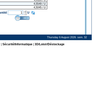
4,6116
/ U
4,5549
/ U
4,5045
/ U
antité
U
Thursday 6 August 2026. sem. 32
r
|
Sécurité/Informatique
|
3D/Loisir/Déstockage