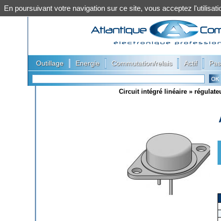
En poursuivant votre navigation sur ce site, vous acceptez l'utilis
|
|
|
|
Outillage
Energie
Commutation/relais
Actif
Pas
Circuit intégré linéaire
»
régulate