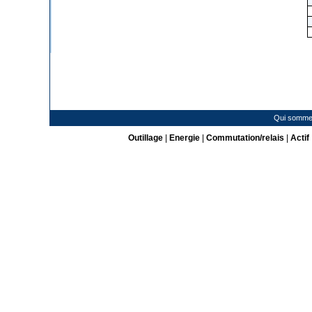
Qui somme
Outillage
|
Energie
|
Commutation/relais
|
Actif