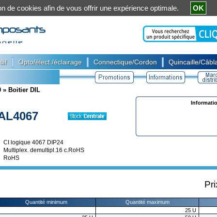
ation de cookies afin de vous offrir une expérience optimale.
OK
|
|
|
sif
Opto/élect./éclairage
Connectique/Cordon
Quincaille/Câbla
0
»
Boitier DIL
Informati
AL4067
CI logique 4067 DIP24
Multiplex. demultipl.16 c.RoHS
RoHS
Pri
Quantité minimum
Quantité maximum
25
U