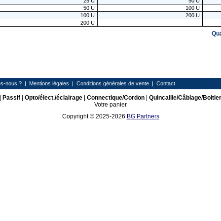
25
U
50
U
50
U
100
U
100
U
200
U
200
U
Qu
s-nous ?
|
Mentions légales
|
Conditions générales de vente
|
Contact
|
Passif
|
Opto/élect./éclairage
|
Connectique/Cordon
|
Quincaille/Câblage/Boitie
Votre panier
Copyright © 2025-2026
BG Partners