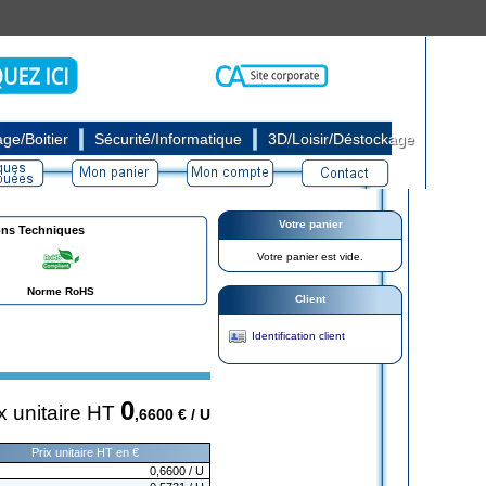
|
|
ge/Boitier
Sécurité/Informatique
3D/Loisir/Déstockage
Votre panier
ons Techniques
Votre panier est vide.
Norme RoHS
Client
Identification client
0
x unitaire HT
,6600
€ / U
Prix unitaire HT en €
0,6600
/ U