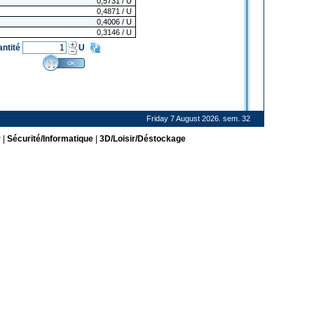
0,5731
/ U
0,4871
/ U
0,4006
/ U
0,3146
/ U
antité
U
Friday 7 August 2026. sem. 32
r
|
Sécurité/Informatique
|
3D/Loisir/Déstockage