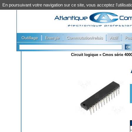
En poursuivant votre navigation sur ce site, vous acceptez l'utilis
|
|
|
|
Outillage
Energie
Commutation/relais
Actif
Pas
Circuit logique
»
Cmos série 400