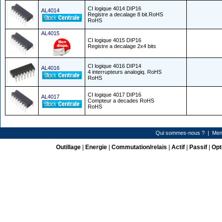
CI logique 4014 DIP16
AL4014
Registre a decalage 8 bit.RoHS
RoHS
AL4015
CI logique 4015 DIP16
Registre a decalage 2x4 bits
CI logique 4016 DIP14
AL4016
4 interrupteurs analogiq. RoHS
RoHS
CI logique 4017 DIP16
AL4017
Compteur a decades RoHS
RoHS
Qui sommes-nous ?
|
Men
Outillage
|
Energie
|
Commutation/relais
|
Actif
|
Passif
|
Opt