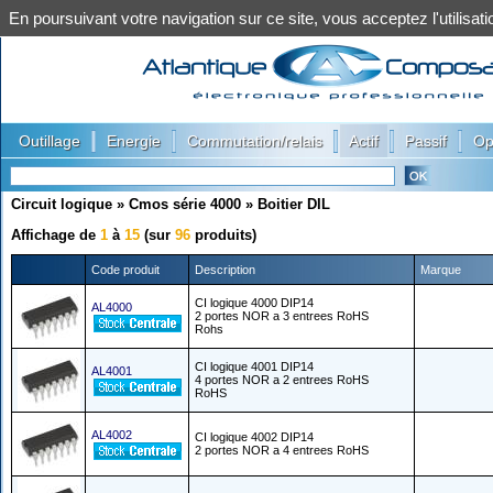
En poursuivant votre navigation sur ce site, vous acceptez l'utilis
|
|
|
|
|
Outillage
Energie
Commutation/relais
Actif
Passif
Op
Circuit logique
»
Cmos série 4000
»
Boitier DIL
Affichage de
1
à
15
(sur
96
produits)
Code produit
Description
Marque
CI logique 4000 DIP14
AL4000
2 portes NOR a 3 entrees RoHS
Rohs
CI logique 4001 DIP14
AL4001
4 portes NOR a 2 entrees RoHS
RoHS
AL4002
CI logique 4002 DIP14
2 portes NOR a 4 entrees RoHS