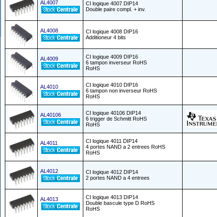
AL4007
CI logique 4007 DIP14
Double paire compl. + inv.
AL4008
CI logique 4008 DIP16
Additioneur 4 bits
CI logique 4009 DIP16
AL4009
6 tampon inverseur RoHS
RoHS
CI logique 4010 DIP16
AL4010
6 tampon non inverseur RoHS
RoHS
CI logique 40106 DIP14
AL40106
6 trigger de Schmitt RoHS
RoHS
CI logique 4011 DIP14
AL4011
4 portes NAND a 2 entrees RoHS
RoHS
AL4012
CI logique 4012 DIP14
2 portes NAND a 4 entrees
CI logique 4013 DIP14
AL4013
Double bascule type D RoHS
RoHS