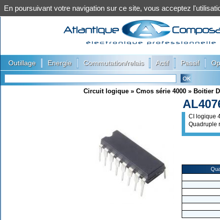
En poursuivant votre navigation sur ce site, vous acceptez l'utilis
|
|
|
|
|
Outillage
Energie
Commutation/relais
Actif
Passif
Op
Circuit logique
»
Cmos série 4000
»
Boitier D
AL407
CI logique
Quadruple r
Qua