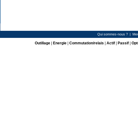
Qui sommes-nous ?
|
Men
Outillage
|
Energie
|
Commutation/relais
|
Actif
|
Passif
|
Opt