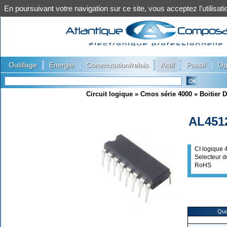
En poursuivant votre navigation sur ce site, vous acceptez l'utilis
|
|
|
|
|
Outillage
Energie
Commutation/relais
Actif
Passif
Op
Circuit logique
»
Cmos série 4000
»
Boitier D
AL451
CI logique
Selecteur 
RoHS
Qua