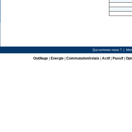
Qui sommes-nous ?
|
Men
Outillage
|
Energie
|
Commutation/relais
|
Actif
|
Passif
|
Opt