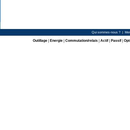
Qui sommes-nous ?
|
Men
Outillage
|
Energie
|
Commutation/relais
|
Actif
|
Passif
|
Opt