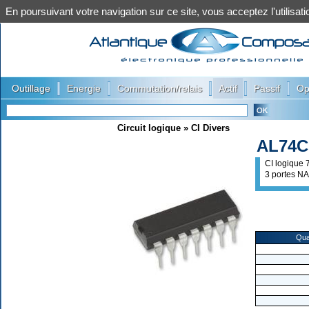
En poursuivant votre navigation sur ce site, vous acceptez l'utilis
|
|
|
|
|
Outillage
Energie
Commutation/relais
Actif
Passif
Op
Circuit logique
»
CI Divers
AL74C
CI logique
3 portes N
Qua