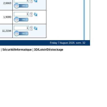
2,6663
1,9080
11,2194
Friday 7 August 2026. sem. 32
r
|
Sécurité/Informatique
|
3D/Loisir/Déstockage