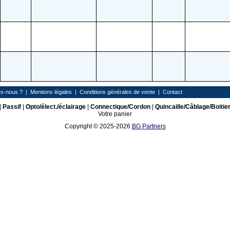
s-nous ?
|
Mentions légales
|
Conditions générales de vente
|
Contact
|
Passif
|
Opto/élect./éclairage
|
Connectique/Cordon
|
Quincaille/Câblage/Boitie
Votre panier
Copyright © 2025-2026
BG Partners