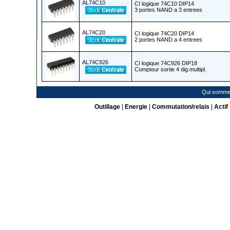
AL74C10
CI logique 74C10 DIP14
3 portes NAND a 3 entrees
AL74C20
CI logique 74C20 DIP14
2 portes NAND a 4 entrees
AL74C926
CI logique 74C926 DIP18
Compteur sortie 4 dig.multipl.
Qui somme
Outillage
|
Energie
|
Commutation/relais
|
Actif