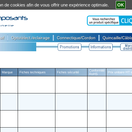
ation de cookies afin de vous offrir une expérience optimale.
OK
|
|
|
sif
Opto/élect./éclairage
Connectique/Cordon
Quincaille/Câbla
Conformité
Marque
Fiches techniques
Fiches sécurité
Prix unitaire HT 
RoHS