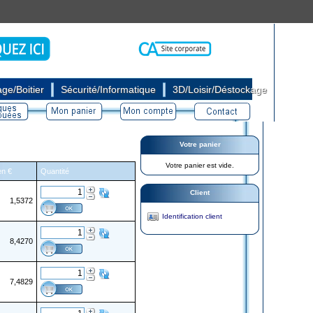
|
|
ge/Boitier
Sécurité/Informatique
3D/Loisir/Déstockage
Votre panier
Votre panier est vide.
en €
Quantité
Client
1,5372
Identification client
8,4270
7,4829