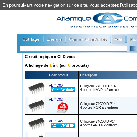
En poursuivant votre navigation sur ce site, vous acceptez l'utilis
|
|
|
|
Outillage
Energie
Commutation/relais
Actif
Pas
Circuit logique
»
CI Divers
Affichage de
1
à
6
(sur
6
produits)
Code produit
Description
AL74C00
CI logique 74C00 DIP14
4 portes NAND a 2 entrees
AL74C02
CI logique 74C00 DIP14
4 portes NOR a 2 entrees
AL74C08
CI logique 74C08 DIP14
4 portes AND a 2 entrees