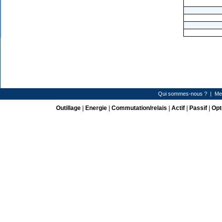
Qui sommes-nous ?
|
Me
Outillage
|
Energie
|
Commutation/relais
|
Actif
|
Passif
|
Opt