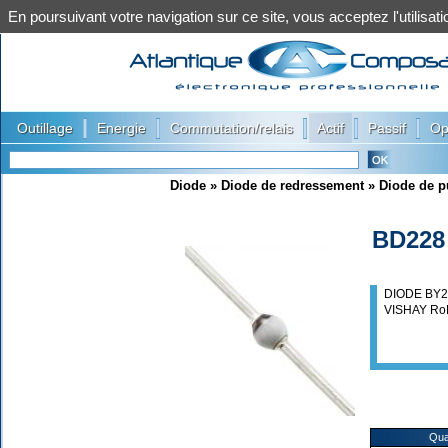
En poursuivant votre navigation sur ce site, vous acceptez l'utilis
|
|
|
|
|
Outillage
Energie
Commutation/relais
Actif
Passif
Op
Diode
»
Diode de redressement
»
Diode de p
BD228
DIODE BY2
VISHAY R
Qua