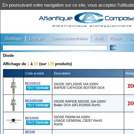
En poursuivant votre navigation sur ce site, vous acceptez l'utilis
|
|
|
|
|
Outillage
Energie
Commutation/relais
Actif
Passif
Op
Diode
Affichage de
1
à
15
(sur
139
produits)
Code produit
Description
Marq
BD100016
DIODE 16FL100S5 16A 1000V
RAPIDE CATHODE BOITIER DO4
BD100016R
DIODE RAPIDE ANODE 16A 1000V
Boitier DO4 16FLR100S5 RoHS
DIODE P600M 6A 1000V
BD10006
USAGE GENERAL CB257 RoHS
RoHS
BD105