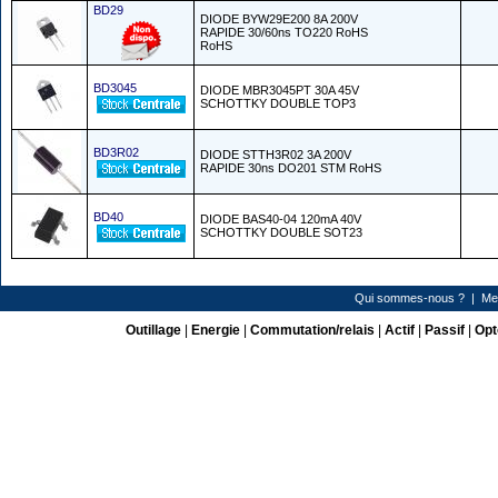
BD29
DIODE BYW29E200 8A 200V
RAPIDE 30/60ns TO220 RoHS
RoHS
BD3045
DIODE MBR3045PT 30A 45V
SCHOTTKY DOUBLE TOP3
BD3R02
DIODE STTH3R02 3A 200V
RAPIDE 30ns DO201 STM RoHS
BD40
DIODE BAS40-04 120mA 40V
SCHOTTKY DOUBLE SOT23
Qui sommes-nous ?
|
Me
Outillage
|
Energie
|
Commutation/relais
|
Actif
|
Passif
|
Opt