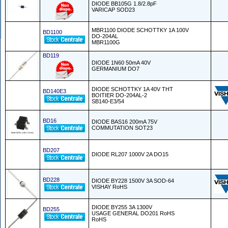
DIODE BB105G 1.8/2.8pF
VARICAP SOD23
MBR1100 DIODE SCHOTTKY 1A 100V
BD1100
DO-204AL
MBR1100G
BD119
DIODE 1N60 50mA 40V
GERMANIUM DO7
DIODE SCHOTTKY 1A 40V THT
BD140E3
BOITIER DO-204AL-2
SB140-E3/54
BD16
DIODE BAS16 200mA 75V
COMMUTATION SOT23
BD207
DIODE RL207 1000V 2A DO15
BD228
DIODE BY228 1500V 3A SOD-64
VISHAY RoHS
DIODE BY255 3A 1300V
BD255
USAGE GENERAL DO201 RoHS
RoHS