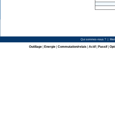
Qui sommes-nous ?
|
Men
Outillage
|
Energie
|
Commutation/relais
|
Actif
|
Passif
|
Opt