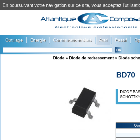
En poursuivant votre navigation sur ce site, vous acceptez l'utilis
|
|
|
|
|
Outillage
Energie
Commutation/relais
Actif
Passif
Op
Diode
»
Diode de redressement
»
Diode scho
BD70
DIODE BAS
SCHOTTKY
Qua