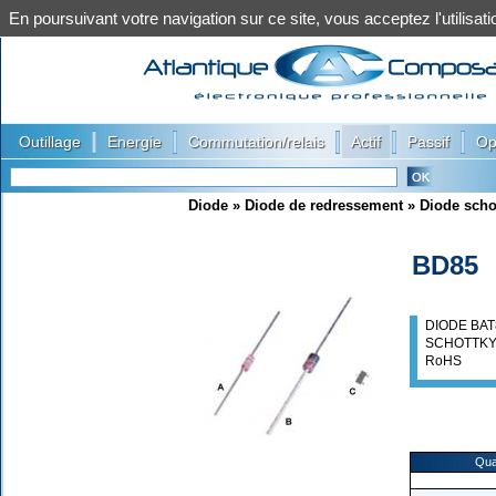
En poursuivant votre navigation sur ce site, vous acceptez l'utilis
|
|
|
|
|
Outillage
Energie
Commutation/relais
Actif
Passif
Op
Diode
»
Diode de redressement
»
Diode scho
BD85
DIODE BAT
SCHOTTKY
RoHS
Qua