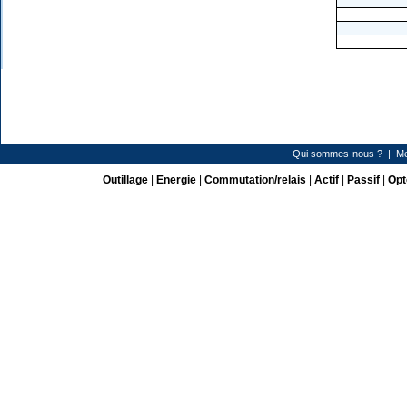
Qui sommes-nous ?
|
Me
Outillage
|
Energie
|
Commutation/relais
|
Actif
|
Passif
|
Opt