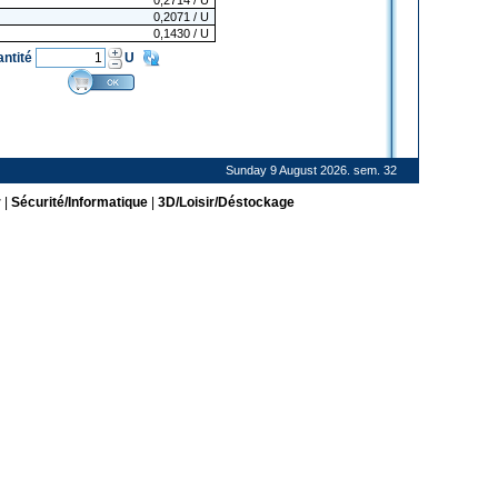
0,2714
/ U
0,2071
/ U
0,1430
/ U
antité
U
Sunday 9 August 2026. sem. 32
r
|
Sécurité/Informatique
|
3D/Loisir/Déstockage