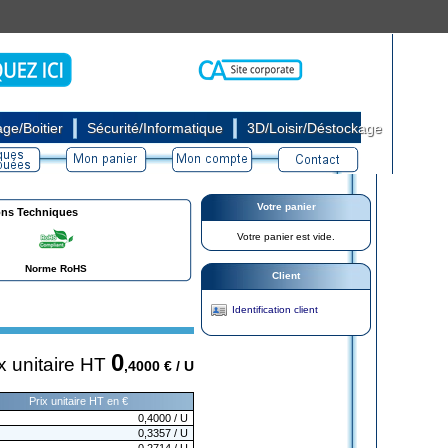
|
|
ge/Boitier
Sécurité/Informatique
3D/Loisir/Déstockage
Votre panier
ons Techniques
Votre panier est vide.
Norme RoHS
Client
Identification client
0
x unitaire HT
,4000
€ / U
Prix unitaire HT en €
0,4000
/ U
0,3357
/ U