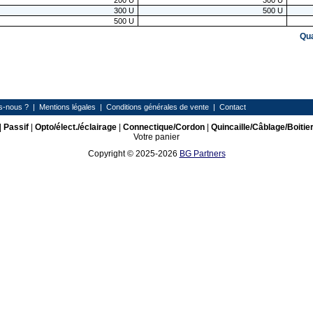
200
U
300
U
300
U
500
U
500
U
Qu
s-nous ?
|
Mentions légales
|
Conditions générales de vente
|
Contact
|
Passif
|
Opto/élect./éclairage
|
Connectique/Cordon
|
Quincaille/Câblage/Boitie
Votre panier
Copyright © 2025-2026
BG Partners