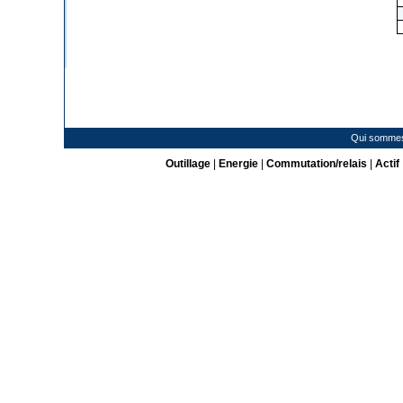
Qui somme
Outillage
|
Energie
|
Commutation/relais
|
Actif