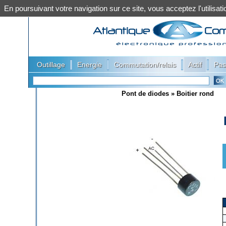
En poursuivant votre navigation sur ce site, vous acceptez l'utilis
|
|
|
|
Outillage
Energie
Commutation/relais
Actif
Pas
Pont de diodes
»
Boitier rond