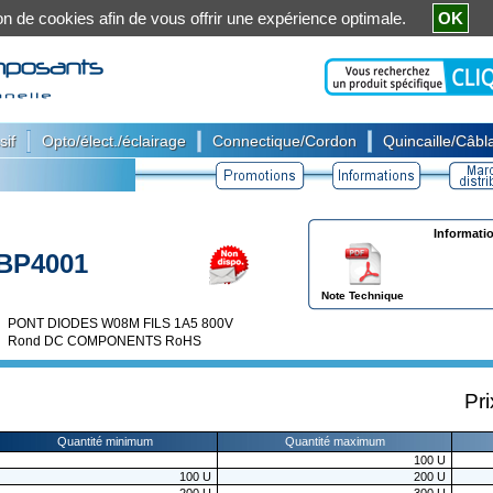
ation de cookies afin de vous offrir une expérience optimale.
OK
|
|
|
sif
Opto/élect./éclairage
Connectique/Cordon
Quincaille/Câbla
Informati
BP4001
Note Technique
PONT DIODES W08M FILS 1A5 800V
Rond DC COMPONENTS RoHS
Pri
Quantité minimum
Quantité maximum
100
U
100
U
200
U