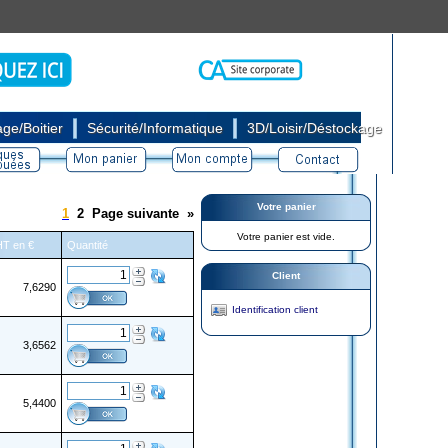
|
|
ge/Boitier
Sécurité/Informatique
3D/Loisir/Déstockage
Votre panier
1
2
Page suivante
»
Votre panier est vide.
 HT en €
Quantité
Client
7,6290
Identification client
3,6562
5,4400