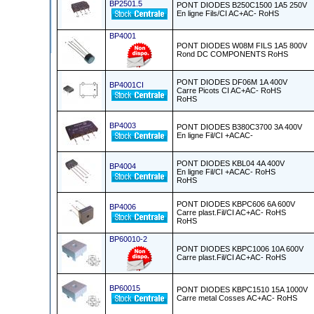
BP2501.5
PONT DIODES B250C1500 1A5 250V
En ligne Fils/CI AC+AC- RoHS
BP4001
PONT DIODES W08M FILS 1A5 800V
Rond DC COMPONENTS RoHS
PONT DIODES DF06M 1A 400V
BP4001CI
Carre Picots CI AC+AC- RoHS
RoHS
BP4003
PONT DIODES B380C3700 3A 400V
En ligne Fil/CI +ACAC-
PONT DIODES KBL04 4A 400V
BP4004
En ligne Fil/CI +ACAC- RoHS
RoHS
PONT DIODES KBPC606 6A 600V
BP4006
Carre plast.Fil/CI AC+AC- RoHS
RoHS
BP60010-2
PONT DIODES KBPC1006 10A 600V
Carre plast.Fil/CI AC+AC- RoHS
BP60015
PONT DIODES KBPC1510 15A 1000V
Carre metal Cosses AC+AC- RoHS