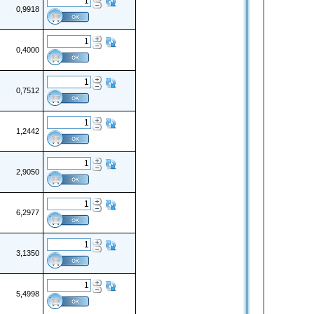
0,9918
0,4000
0,7512
1,2442
2,9050
6,2977
3,1350
5,4998