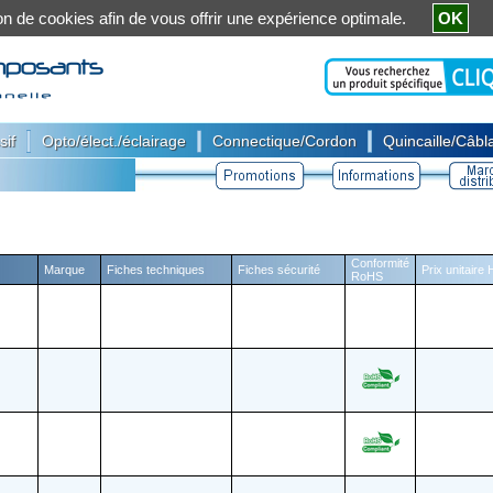
ation de cookies afin de vous offrir une expérience optimale.
OK
|
|
|
sif
Opto/élect./éclairage
Connectique/Cordon
Quincaille/Câbla
Conformité
Marque
Fiches techniques
Fiches sécurité
Prix unitaire
RoHS