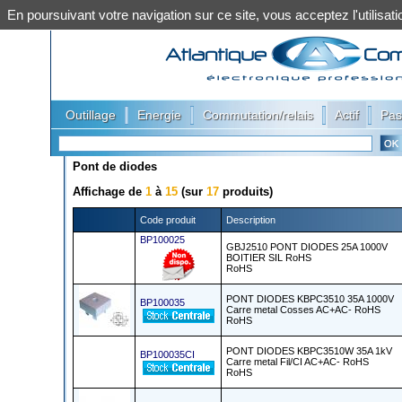
En poursuivant votre navigation sur ce site, vous acceptez l'utilis
|
|
|
|
Outillage
Energie
Commutation/relais
Actif
Pas
Pont de diodes
Affichage de
1
à
15
(sur
17
produits)
Code produit
Description
BP100025
GBJ2510 PONT DIODES 25A 1000V
BOITIER SIL RoHS
RoHS
PONT DIODES KBPC3510 35A 1000V
BP100035
Carre metal Cosses AC+AC- RoHS
RoHS
PONT DIODES KBPC3510W 35A 1kV
BP100035CI
Carre metal Fil/CI AC+AC- RoHS
RoHS