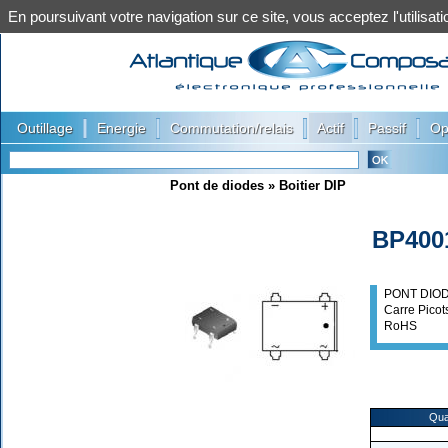
En poursuivant votre navigation sur ce site, vous acceptez l'utilis
|
|
|
|
|
Outillage
Energie
Commutation/relais
Actif
Passif
Op
Pont de diodes
»
Boitier DIP
BP400
PONT DIOD
Carre Pico
RoHS
Qua