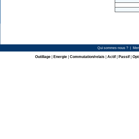
Qui sommes-nous ?
|
Men
Outillage
|
Energie
|
Commutation/relais
|
Actif
|
Passif
|
Opt