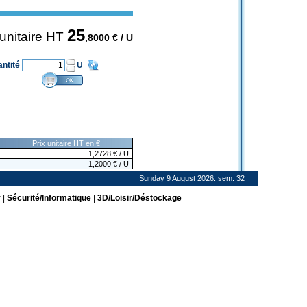
25
 unitaire HT
,8000
€ / U
antité
U
Prix unitaire HT en €
1,2728
€
/ U
1,2000
€
/ U
Sunday 9 August 2026. sem. 32
r
|
Sécurité/Informatique
|
3D/Loisir/Déstockage