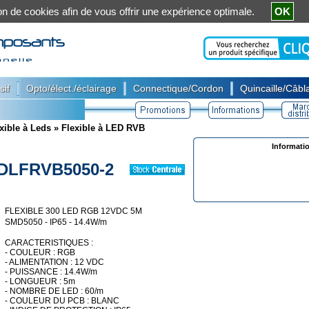
ation de cookies afin de vous offrir une expérience optimale.
OK
|
|
|
sif
Opto/élect./éclairage
Connectique/Cordon
Quincaille/Câbla
xible à Leds
»
Flexible à LED RVB
Informati
DLFRVB5050-2
FLEXIBLE 300 LED RGB 12VDC 5M
SMD5050 - IP65 - 14.4W/m
CARACTERISTIQUES :
- COULEUR : RGB
- ALIMENTATION : 12 VDC
- PUISSANCE : 14.4W/m
- LONGUEUR : 5m
- NOMBRE DE LED : 60/m
- COULEUR DU PCB : BLANC