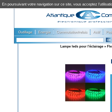
En poursuivant votre navigation sur ce site, vous acceptez l'utilis
|
|
|
|
Outillage
Energie
Commutation/relais
Actif
Pas
Lampe leds pour l'éclairage
»
Fle