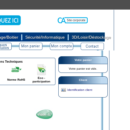
|
|
ge/Boitier
Sécurité/Informatique
3D/Loisir/Déstockage
Votre panier
ons Techniques
Votre panier est vide.
Eco -
Norme RoHS
Client
participation
Identification client