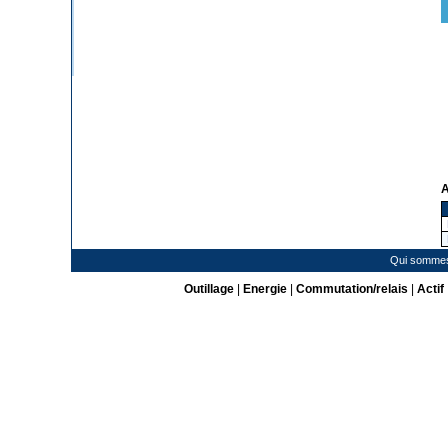
A
Qui somme
Outillage
|
Energie
|
Commutation/relais
|
Actif