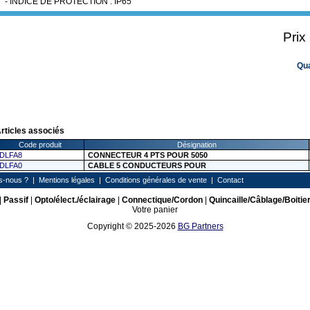
- INDICE DE PROTECTION : IP65
Prix
Qu
rticles associés
Code produit
Désignation
DLFA8
CONNECTEUR 4 PTS POUR 5050
DLFA0
CABLE 5 CONDUCTEURS POUR
s-nous ?
|
Mentions légales
|
Conditions générales de vente
|
Contact
|
Passif
|
Opto/élect./éclairage
|
Connectique/Cordon
|
Quincaille/Câblage/Boitie
Votre panier
Copyright © 2025-2026
BG Partners