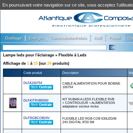
En poursuivant votre navigation sur ce site, vous acceptez l'utilis
|
|
|
|
|
Outillage
Energie
Commutation/relais
Actif
Passif
Op
Lampe leds pour l'éclairage
»
Flexible à Leds
Affichage de
1
à
15
(sur
24
produits)
Code produit
Description
Ma
DLFA100754
CABLE ALIMENTATION POUR BOBINE
100754
KIT RUBAN A LEDS FLEXIBLE RVB
DLFKITRVB5050
+ CONTROLEUR + ALIMENTATION
adaptateur secteur inclus
DLFRGBCOB24V
FLEXIBLE LED RGB COB 630LED/M
24V DIGITAL IP20 5M