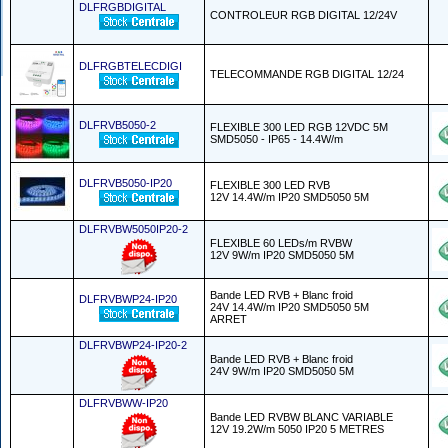
DLFRGBDIGITAL
CONTROLEUR RGB DIGITAL 12/24V
DLFRGBTELECDIGI
TELECOMMANDE RGB DIGITAL 12/24
DLFRVB5050-2
FLEXIBLE 300 LED RGB 12VDC 5M
SMD5050 - IP65 - 14.4W/m
DLFRVB5050-IP20
FLEXIBLE 300 LED RVB
12V 14.4W/m IP20 SMD5050 5M
DLFRVBW5050IP20-2
FLEXIBLE 60 LEDs/m RVBW
12V 9W/m IP20 SMD5050 5M
Bande LED RVB + Blanc froid
DLFRVBWP24-IP20
24V 14.4W/m IP20 SMD5050 5M
ARRET
DLFRVBWP24-IP20-2
Bande LED RVB + Blanc froid
24V 9W/m IP20 SMD5050 5M
DLFRVBWW-IP20
Bande LED RVBW BLANC VARIABLE
12V 19.2W/m 5050 IP20 5 METRES