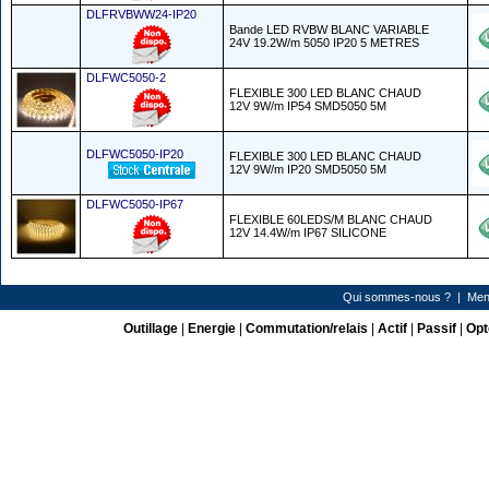
DLFRVBWW24-IP20
Bande LED RVBW BLANC VARIABLE
24V 19.2W/m 5050 IP20 5 METRES
DLFWC5050-2
FLEXIBLE 300 LED BLANC CHAUD
12V 9W/m IP54 SMD5050 5M
DLFWC5050-IP20
FLEXIBLE 300 LED BLANC CHAUD
12V 9W/m IP20 SMD5050 5M
DLFWC5050-IP67
FLEXIBLE 60LEDS/M BLANC CHAUD
12V 14.4W/m IP67 SILICONE
Qui sommes-nous ?
|
Men
Outillage
|
Energie
|
Commutation/relais
|
Actif
|
Passif
|
Opt