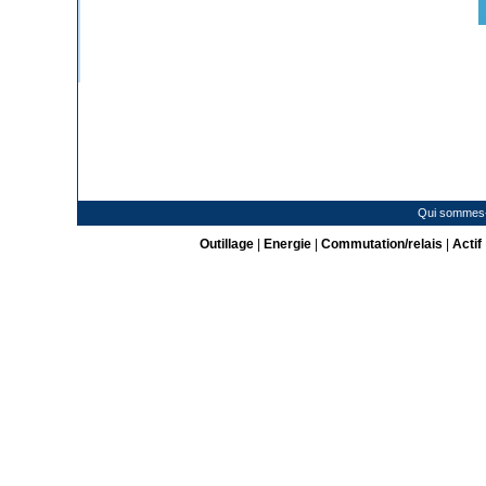
Qui sommes
Outillage
|
Energie
|
Commutation/relais
|
Actif