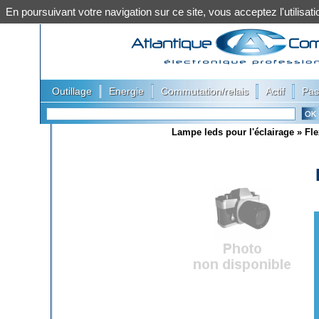
En poursuivant votre navigation sur ce site, vous acceptez l'utilis
|
|
|
|
Outillage
Energie
Commutation/relais
Actif
Pas
Lampe leds pour l'éclairage
»
Fle