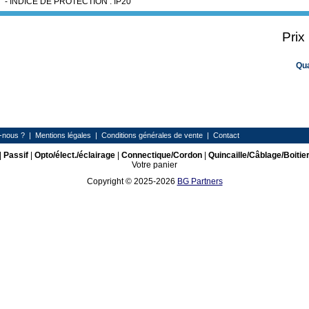
- INDICE DE PROTECTION : IP20
Prix
Qu
-nous ?
|
Mentions légales
|
Conditions générales de vente
|
Contact
|
Passif
|
Opto/élect./éclairage
|
Connectique/Cordon
|
Quincaille/Câblage/Boitie
Votre panier
Copyright © 2025-2026
BG Partners