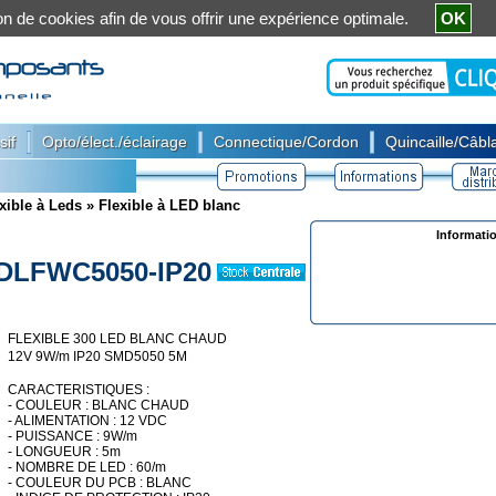
ation de cookies afin de vous offrir une expérience optimale.
OK
|
|
|
sif
Opto/élect./éclairage
Connectique/Cordon
Quincaille/Câbla
xible à Leds
»
Flexible à LED blanc
Informati
DLFWC5050-IP20
FLEXIBLE 300 LED BLANC CHAUD
12V 9W/m IP20 SMD5050 5M
CARACTERISTIQUES :
- COULEUR : BLANC CHAUD
- ALIMENTATION : 12 VDC
- PUISSANCE : 9W/m
- LONGUEUR : 5m
- NOMBRE DE LED : 60/m
- COULEUR DU PCB : BLANC