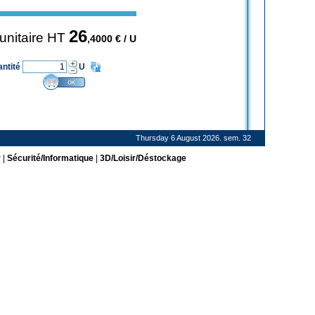
26
 unitaire HT
,4000
€ / U
antité
U
Thursday 6 August 2026. sem. 32
r
|
Sécurité/Informatique
|
3D/Loisir/Déstockage