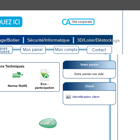
|
|
ge/Boitier
Sécurité/Informatique
3D/Loisir/Déstockage
Votre panier
ons Techniques
Votre panier est vide.
Eco -
Norme RoHS
Client
participation
Identification client