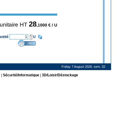
28
 unitaire HT
,1000
€ / U
antité
U
Friday 7 August 2026. sem. 32
r
|
Sécurité/Informatique
|
3D/Loisir/Déstockage