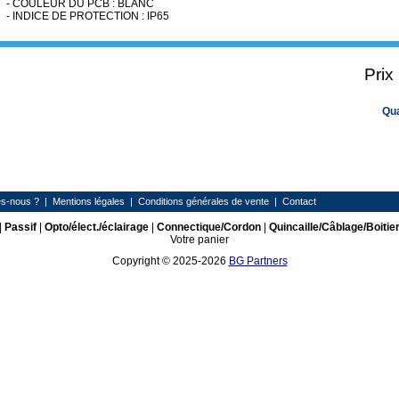
- COULEUR DU PCB : BLANC
- INDICE DE PROTECTION : IP65
Prix
Qu
s-nous ?
|
Mentions légales
|
Conditions générales de vente
|
Contact
|
Passif
|
Opto/élect./éclairage
|
Connectique/Cordon
|
Quincaille/Câblage/Boitie
Votre panier
Copyright © 2025-2026
BG Partners