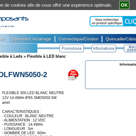
ation de cookies afin de vous offrir une expérience optimale.
OK
|
|
|
sif
Opto/élect./éclairage
Connectique/Cordon
Quincaille/Câbla
xible à Leds
»
Flexible à LED blanc
Informati
DLFWN5050-2
FLEXIBLE 300 LED BLANC NEUTRE
12V 14.4W/m IP65 SMD5050 5M
arret
CARACTERISTIQUES :
- COULEUR : BLANC NEUTRE
- ALIMENTATION : 12 VDC
- PUISSANCE : 14.4W/m
- LONGUEUR : 5m
- NOMBRE DE LED : 60/m