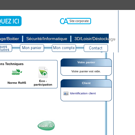
|
|
ge/Boitier
Sécurité/Informatique
3D/Loisir/Déstockage
Votre panier
ons Techniques
Votre panier est vide.
Eco -
Norme RoHS
Client
participation
Identification client