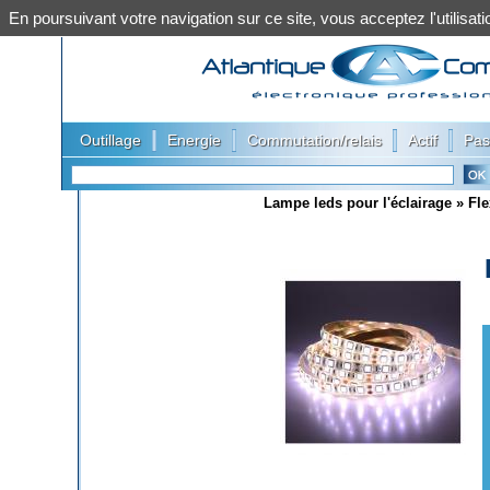
En poursuivant votre navigation sur ce site, vous acceptez l'utilis
|
|
|
|
Outillage
Energie
Commutation/relais
Actif
Pas
Lampe leds pour l'éclairage
»
Fle