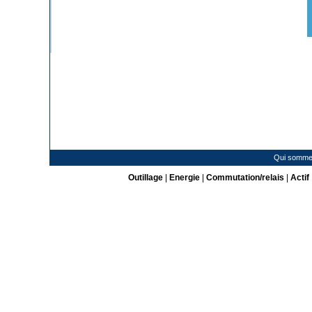
Qui somme
Outillage
|
Energie
|
Commutation/relais
|
Actif