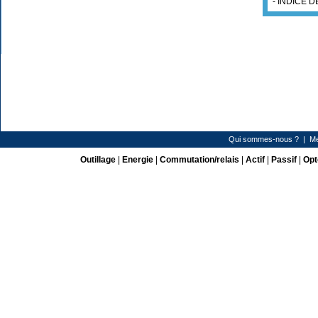
- INDICE D
Qui sommes-nous ?
|
Me
Outillage
|
Energie
|
Commutation/relais
|
Actif
|
Passif
|
Opt