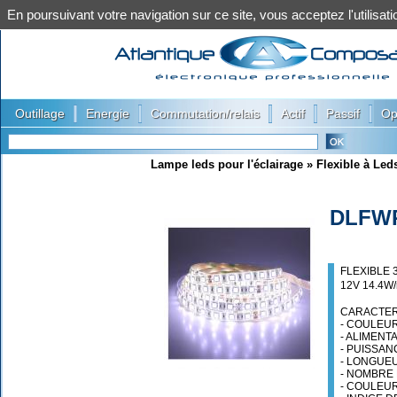
En poursuivant votre navigation sur ce site, vous acceptez l'utilis
|
|
|
|
|
Outillage
Energie
Commutation/relais
Actif
Passif
Op
Lampe leds pour l'éclairage
»
Flexible à Led
DLFWP
FLEXIBLE 
12V 14.4W
CARACTERI
- COULEUR
- ALIMENTA
- PUISSANC
- LONGUEU
- NOMBRE 
- COULEUR