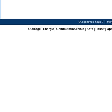
Qui sommes-nous ?
|
Men
Outillage
|
Energie
|
Commutation/relais
|
Actif
|
Passif
|
Opt