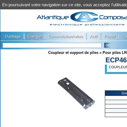
En poursuivant votre navigation sur ce site, vous acceptez l'utilis
|
|
|
|
|
Outillage
Energie
Commutation/relais
Actif
Passif
Op
Coupleur et support de piles
»
Pour piles LR
ECP46
COUPLEUR 
Qua