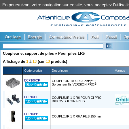
En poursuivant votre navigation sur ce site, vous acceptez l'utilis
|
|
|
|
|
Outillage
Energie
Commutation/relais
Actif
Passif
Op
Coupleur et support de piles
»
Pour piles LR6
Affichage de
1
à
13
(sur
13
produits)
Code produit
Description
Marque
ECP106CP
COUPLEUR 10 X R6 Conf:(:::::)
Sorties sur fils VERSION PROF
ECP16CI
COUPLEUR 1 X R6 POUR CI PRO
BX0035 BULGIN RoHS
ECP16PP
COUPLEUR 1 X R6 A FILS 150mm