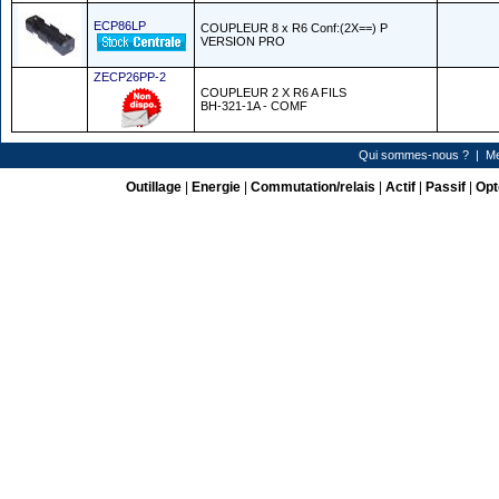
ECP86LP
COUPLEUR 8 x R6 Conf:(2X==) P
VERSION PRO
ZECP26PP-2
COUPLEUR 2 X R6 A FILS
BH-321-1A - COMF
Qui sommes-nous ?
|
Me
Outillage
|
Energie
|
Commutation/relais
|
Actif
|
Passif
|
Opt