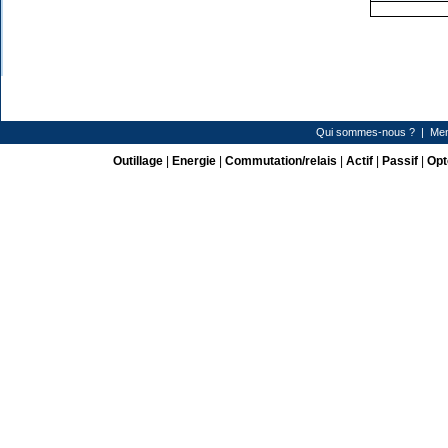
Qui sommes-nous ?
|
Men
Outillage
|
Energie
|
Commutation/relais
|
Actif
|
Passif
|
Opt