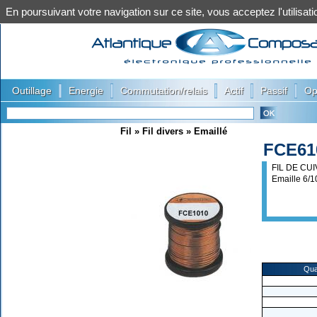
En poursuivant votre navigation sur ce site, vous acceptez l'utilis
|
|
|
|
|
Outillage
Energie
Commutation/relais
Actif
Passif
Op
Fil
»
Fil divers
»
Emaillé
FCE61
FIL DE CUI
Emaille 6/1
Qua