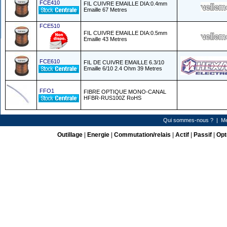
FCE410
FIL CUIVRE EMAILLE DIA:0.4mm
Emaille 67 Metres
FCE510
FIL CUIVRE EMAILLE DIA:0.5mm
Emaille 43 Metres
FCE610
FIL DE CUIVRE EMAILLE 6.3/10
Emaille 6/10 2.4 Ohm 39 Metres
FFO1
FIBRE OPTIQUE MONO-CANAL
HFBR-RUS100Z RoHS
Qui sommes-nous ?
|
Me
Outillage
|
Energie
|
Commutation/relais
|
Actif
|
Passif
|
Opt