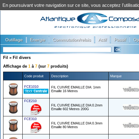
En poursuivant votre navigation sur ce site, vous acceptez l'utilis
|
|
|
|
|
Outillage
Energie
Commutation/relais
Actif
Passif
Op
Fil
»
Fil divers
Affichage de
1
à
7
(sur
7
produits)
Code produit
Description
Marque
FCE1010
FIL CUIVRE EMAILLE DIA: 1mm
Emaille 16 Metres
FCE210
FIL CUIVRE EMAILLE DIA:0.2mm
Emaille 602 Metres 200G
FCE310
FIL CUIVRE EMAILLE DIA:0.3mm
Emaille 80 Metres