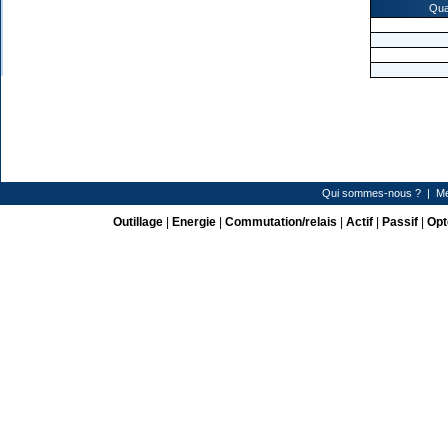
Qua
Qui sommes-nous ?
|
Me
Outillage
|
Energie
|
Commutation/relais
|
Actif
|
Passif
|
Opt