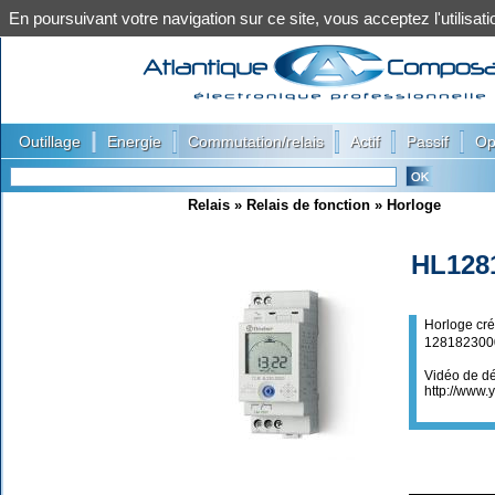
En poursuivant votre navigation sur ce site, vous acceptez l'utilis
|
|
|
|
|
Outillage
Energie
Commutation/relais
Actif
Passif
Op
Relais
»
Relais de fonction
»
Horloge
HL128
Horloge cr
1281823000
Vidéo de d
http://www