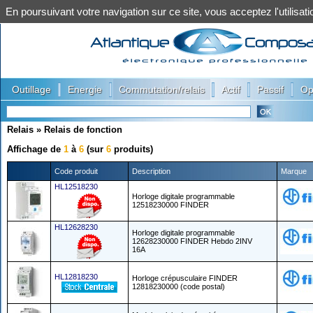
En poursuivant votre navigation sur ce site, vous acceptez l'utilis
|
|
|
|
|
Outillage
Energie
Commutation/relais
Actif
Passif
Op
Relais
»
Relais de fonction
Affichage de
1
à
6
(sur
6
produits)
Code produit
Description
Marque
HL12518230
Horloge digitale programmable
12518230000 FINDER
HL12628230
Horloge digitale programmable
12628230000 FINDER Hebdo 2INV
16A
HL12818230
Horloge crépusculaire FINDER
12818230000 (code postal)