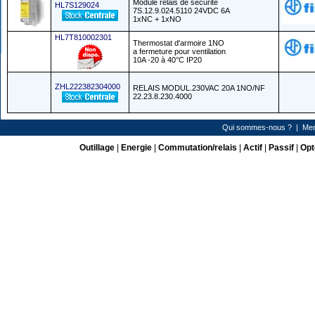
Module relais de sécurité
HL7S129024
7S.12.9.024.5110 24VDC 6A
1xNC + 1xNO
HL7T810002301
Thermostat d'armoire 1NO
a fermeture pour ventilation
10A -20 à 40°C IP20
ZHL222382304000
RELAIS MODUL.230VAC 20A 1NO/NF
22.23.8.230.4000
Qui sommes-nous ?
|
Men
Outillage
|
Energie
|
Commutation/relais
|
Actif
|
Passif
|
Opt