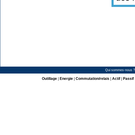
Qui sommes-nous ?
Outillage
|
Energie
|
Commutation/relais
|
Actif
|
Passif