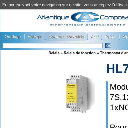
En poursuivant votre navigation sur ce site, vous acceptez l'utilis
|
|
|
|
|
Outillage
Energie
Commutation/relais
Actif
Passif
Op
Relais
»
Relais de fonction
»
Thermostat d'a
HL
Modu
7S.1
1xN
Pour