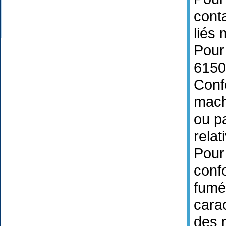
cont
liés
Pour
6150
Conf
mach
ou p
relat
Pour 
conf
fumé
cara
des 