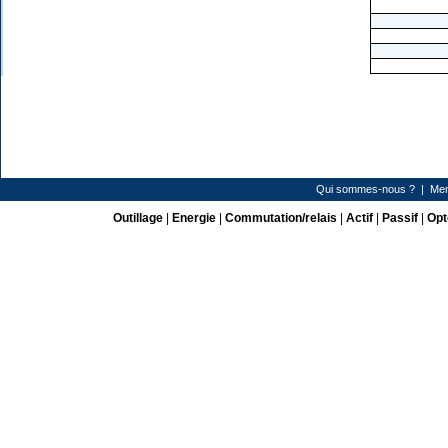
Qui sommes-nous ?
|
Men
Outillage
|
Energie
|
Commutation/relais
|
Actif
|
Passif
|
Opt