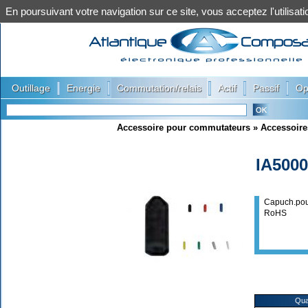
En poursuivant votre navigation sur ce site, vous acceptez l'utilis
|
|
|
|
|
Outillage
Energie
Commutation/relais
Actif
Passif
Op
Accessoire pour commutateurs
»
Accessoire
IA500
Capuch.pour
RoHS
Qua