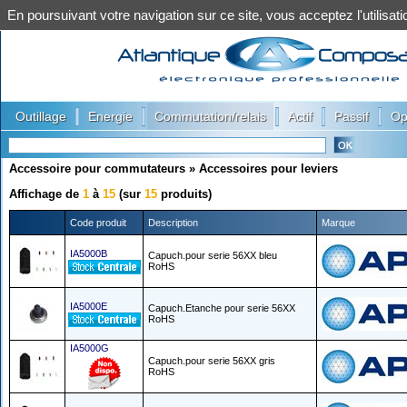
En poursuivant votre navigation sur ce site, vous acceptez l'utilis
|
|
|
|
|
Outillage
Energie
Commutation/relais
Actif
Passif
Op
Accessoire pour commutateurs
»
Accessoires pour leviers
Affichage de
1
à
15
(sur
15
produits)
Code produit
Description
Marque
IA5000B
Capuch.pour serie 56XX bleu
RoHS
IA5000E
Capuch.Etanche pour serie 56XX
RoHS
IA5000G
Capuch.pour serie 56XX gris
RoHS