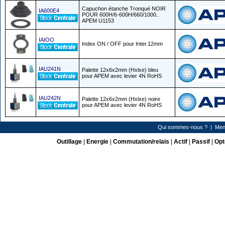
Capuchon étanche Tronqué NOIR
IA600E4
POUR 600H/6-600H/660/1000..
APEM U1153
IAIOO
Index ON / OFF pour Inter.12mm
IAU241N
Palette 12x6x2mm (Hxlxe) bleu
pour APEM avec levier 4N RoHS
IAU242N
Palette 12x6x2mm (Hxlxe) noire
pour APEM avec levier 4N RoHS
Qui sommes-nous ?
|
Men
Outillage
|
Energie
|
Commutation/relais
|
Actif
|
Passif
|
Opt