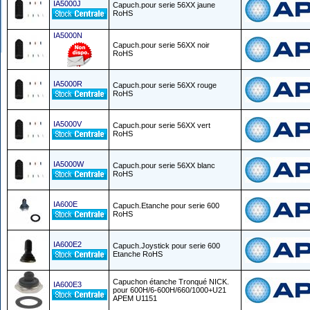
IA5000J
Capuch.pour serie 56XX jaune
RoHS
IA5000N
Capuch.pour serie 56XX noir
RoHS
IA5000R
Capuch.pour serie 56XX rouge
RoHS
IA5000V
Capuch.pour serie 56XX vert
RoHS
IA5000W
Capuch.pour serie 56XX blanc
RoHS
IA600E
Capuch.Etanche pour serie 600
RoHS
IA600E2
Capuch.Joystick pour serie 600
Etanche RoHS
Capuchon étanche Tronqué NICK.
IA600E3
pour 600H/6-600H/660/1000+U21
APEM U1151