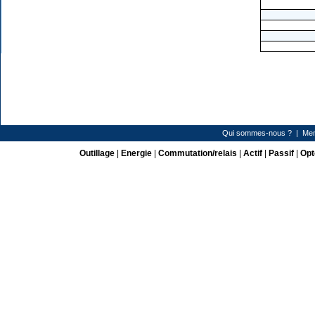
Qui sommes-nous ?
|
Men
Outillage
|
Energie
|
Commutation/relais
|
Actif
|
Passif
|
Opt