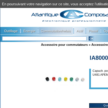
En poursuivant votre navigation sur ce site, vous acceptez l'utilis
|
|
|
|
|
Outillage
Energie
Commutation/relais
Actif
Passif
Op
Accessoire pour commutateurs
»
Accessoire
IA800
Capuch. po
U481 APE
Qua