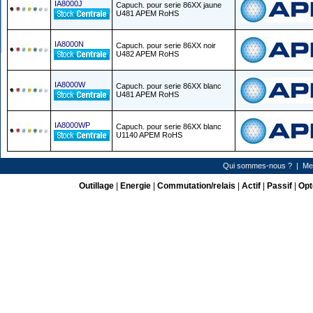
IA8000J
Capuch. pour serie 86XX jaune
U481 APEM RoHS
IA8000N
Capuch. pour serie 86XX noir
U482 APEM RoHS
IA8000W
Capuch. pour serie 86XX blanc
U481 APEM RoHS
IA8000WP
Capuch. pour serie 86XX blanc
U1140 APEM RoHS
Qui sommes-nous ?
|
Me
Outillage
|
Energie
|
Commutation/relais
|
Actif
|
Passif
|
Opt