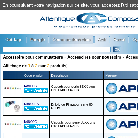
En poursuivant votre navigation sur ce site, vous acceptez l'utilis
|
|
|
|
|
Outillage
Energie
Commutation/relais
Actif
Passif
Op
Accessoire pour commutateurs
»
Accessoires pour poussoirs
»
Acces
Affichage de
1
à
7
(sur
7
produits)
Code produit
Description
Marque
IA8000B
Capuch.pour serie 86XX bleu
U481 APEM RoHS
IA8000EN
Enjoliv.de Finit.pour serie 86
RoHS
IA8000G
Capuch. pour serie 86XX gris
U481 APEM RoHS