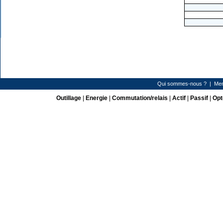
Qui sommes-nous ?
|
Men
Outillage
|
Energie
|
Commutation/relais
|
Actif
|
Passif
|
Opt