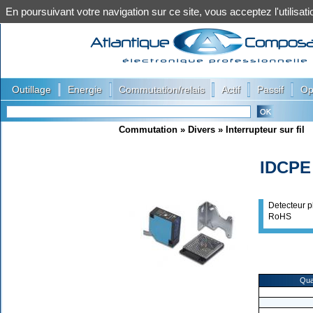
En poursuivant votre navigation sur ce site, vous acceptez l'utilis
|
|
|
|
|
Outillage
Energie
Commutation/relais
Actif
Passif
Op
Commutation
»
Divers
»
Interrupteur sur fil
IDCPE
Detecteur p
RoHS
Qua