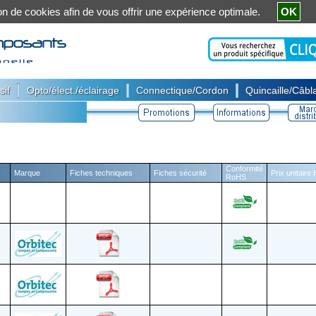
ation de cookies afin de vous offrir une expérience optimale.
OK
|
|
|
sif
Opto/élect./éclairage
Connectique/Cordon
Quincaille/Câbla
Conformité
Marque
Fiches techniques
Fiches sécurité
Prix unitaire
RoHS