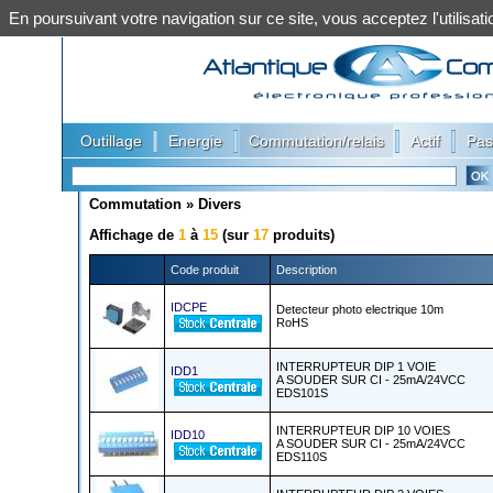
En poursuivant votre navigation sur ce site, vous acceptez l'utilis
|
|
|
|
Outillage
Energie
Commutation/relais
Actif
Pas
Commutation
»
Divers
Affichage de
1
à
15
(sur
17
produits)
Code produit
Description
IDCPE
Detecteur photo electrique 10m
RoHS
INTERRUPTEUR DIP 1 VOIE
IDD1
A SOUDER SUR CI - 25mA/24VCC
EDS101S
INTERRUPTEUR DIP 10 VOIES
IDD10
A SOUDER SUR CI - 25mA/24VCC
EDS110S