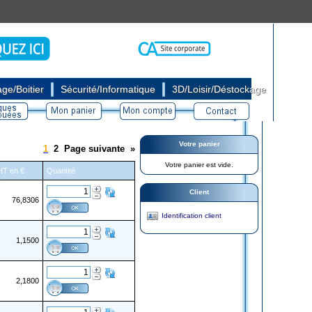
|
|
ge/Boitier
Sécurité/Informatique
3D/Loisir/Déstockage
Votre panier
1
2
Page suivante
»
Votre panier est vide.
 HT en €
Quantité
Client
76,8306
Identification client
1,1500
2,1800