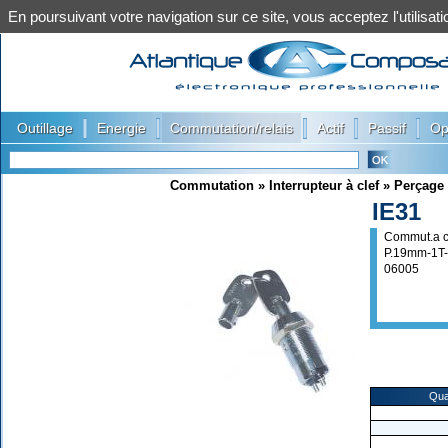
En poursuivant votre navigation sur ce site, vous acceptez l'utilis
|
|
|
|
|
Outillage
Energie
Commutation/relais
Actif
Passif
Op
Commutation
»
Interrupteur à clef
»
Perçage
IE31
Commut.a c
P.19mm-1T
06005
Qua