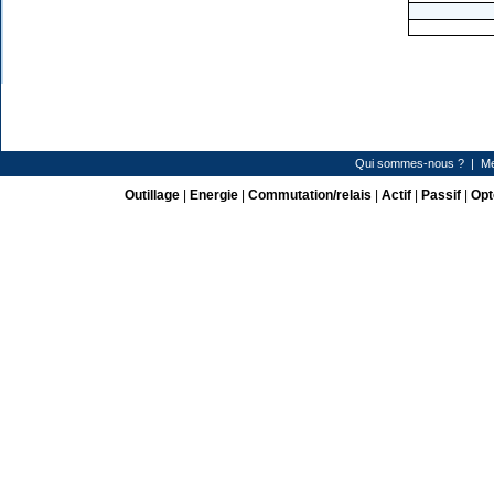
Qui sommes-nous ?
|
Me
Outillage
|
Energie
|
Commutation/relais
|
Actif
|
Passif
|
Opt