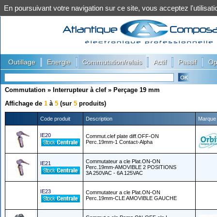
En poursuivant votre navigation sur ce site, vous acceptez l'utilis
|
|
|
|
|
Outillage
Energie
Commutation/relais
Actif
Passif
Op
Commutation
»
Interrupteur à clef
»
Perçage 19 mm
Affichage de
1
à
5
(sur
5
produits)
Code produit
Description
Marque
IE20
Commut.clef plate diff.OFF-ON
Perc.19mm-1 Contact-Alpha
Commutateur a cle Plat.ON-ON
IE21
Perc.19mm-AMOVIBLE 2 POSITIONS
3A 250VAC - 6A 125VAC
IE23
Commutateur a cle Plat.ON-ON
Perc.19mm-CLE AMOVIBLE GAUCHE