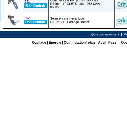
Commut.a cle Pomp.ON-OFF cle.I
IE31
P.19mm-1T-CLEFS Ident.-DS313AA
06005
IE52
Serrure a cle mecanique
C510ZS-1 - Percage: 19mm
Qui sommes-nous ?
|
Me
Outillage
|
Energie
|
Commutation/relais
|
Actif
|
Passif
|
Opt