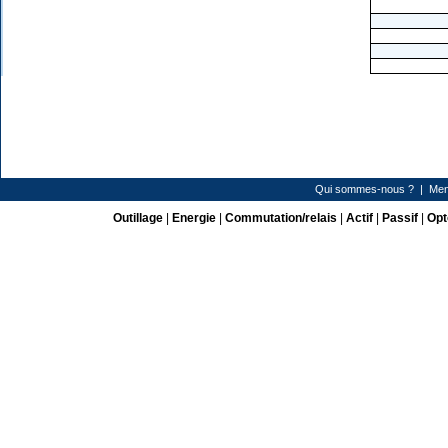
Qui sommes-nous ?
|
Men
Outillage
|
Energie
|
Commutation/relais
|
Actif
|
Passif
|
Opt