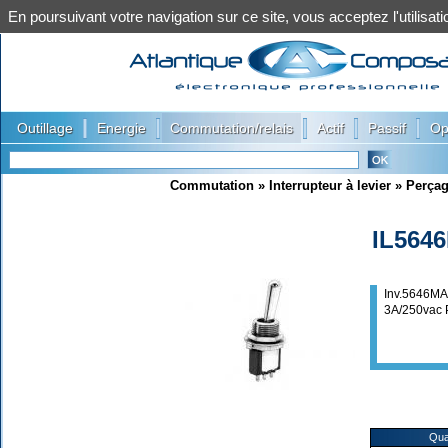
En poursuivant votre navigation sur ce site, vous acceptez l'utilis
|
|
|
|
|
Outillage
Energie
Commutation/relais
Actif
Passif
Op
Commutation
»
Interrupteur à levier
»
Perça
IL564
Inv.5646M
3A/250vac
Qua