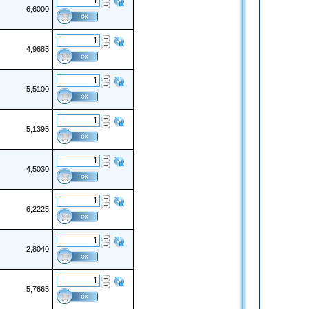
6,6000
4,9685
5,5100
5,1395
4,5030
6,2225
2,8040
5,7665