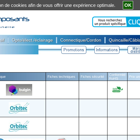
ation de cookies afin de vous offrir une expérience optimale.
OK
|
|
|
sif
Opto/élect./éclairage
Connectique/Cordon
Quincaille/Câbla
Conformité
que
Fiches techniques
Fiches sécurité
Prix un
RoHS