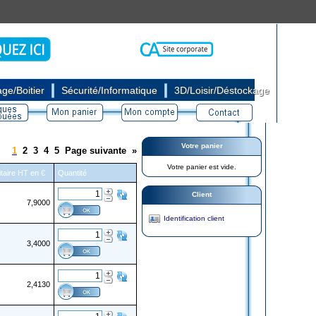
|
|
ge/Boitier
Sécurité/Informatique
3D/Loisir/Déstockage
Votre panier
1
2
3
4
5
Page suivante
»
Votre panier est vide.
itaire HT en €
Quantité
Client
7,9000
Identification client
3,4000
2,4130