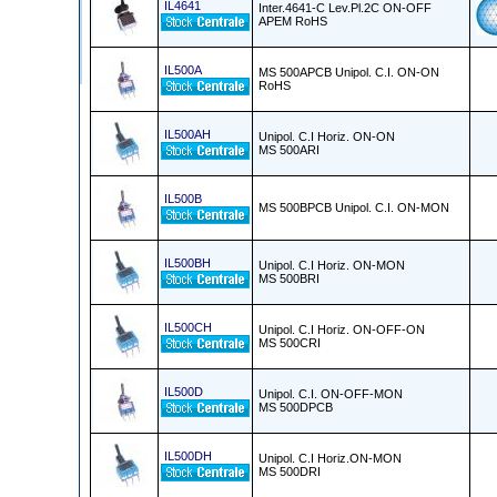
IL4641
Inter.4641-C Lev.Pl.2C ON-OFF
APEM RoHS
IL500A
MS 500APCB Unipol. C.I. ON-ON
RoHS
IL500AH
Unipol. C.I Horiz. ON-ON
MS 500ARI
IL500B
MS 500BPCB Unipol. C.I. ON-MON
IL500BH
Unipol. C.I Horiz. ON-MON
MS 500BRI
IL500CH
Unipol. C.I Horiz. ON-OFF-ON
MS 500CRI
IL500D
Unipol. C.I. ON-OFF-MON
MS 500DPCB
IL500DH
Unipol. C.I Horiz.ON-MON
MS 500DRI