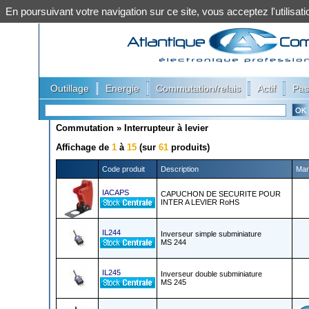
En poursuivant votre navigation sur ce site, vous acceptez l'utilis
|
|
|
|
Outillage
Energie
Commutation/relais
Actif
Pas
Commutation
»
Interrupteur à levier
Affichage de
1
à
15
(sur
61
produits)
Code produit
Description
Mar
IACAPS
CAPUCHON DE SECURITE POUR
INTER A LEVIER RoHS
IL244
Inverseur simple subminiature
MS 244
IL245
Inverseur double subminiature
MS 245