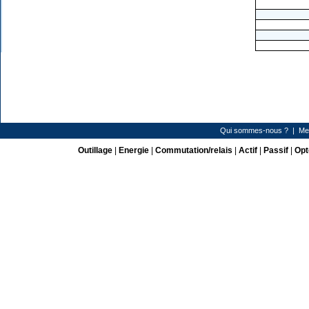
Qui sommes-nous ?
|
Me
Outillage
|
Energie
|
Commutation/relais
|
Actif
|
Passif
|
Opt