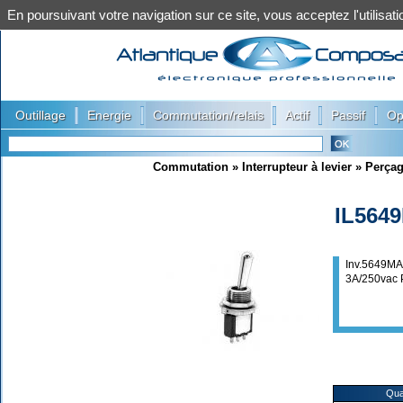
En poursuivant votre navigation sur ce site, vous acceptez l'utilis
|
|
|
|
|
Outillage
Energie
Commutation/relais
Actif
Passif
Op
Commutation
»
Interrupteur à levier
»
Perça
IL564
Inv.5649M
3A/250vac
Qua