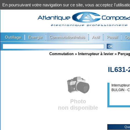
En poursuivant votre navigation sur ce site, vous acceptez l'utilis
|
|
|
|
|
Outillage
Energie
Commutation/relais
Actif
Passif
Op
Commutation
»
Interrupteur à levier
»
Perça
IL631-
Interrupte
BULGIN - 
Qua