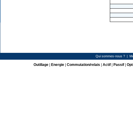
Qui sommes-nous ?
|
Me
Outillage
|
Energie
|
Commutation/relais
|
Actif
|
Passif
|
Opt