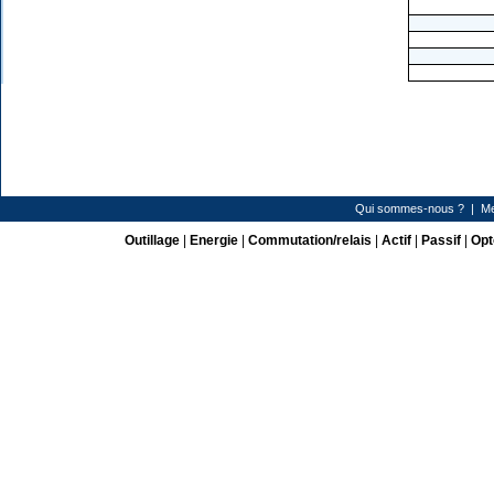
Qui sommes-nous ?
|
Me
Outillage
|
Energie
|
Commutation/relais
|
Actif
|
Passif
|
Opt