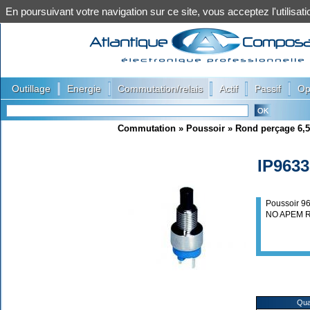
En poursuivant votre navigation sur ce site, vous acceptez l'utilis
|
|
|
|
|
Outillage
Energie
Commutation/relais
Actif
Passif
Op
Commutation
»
Poussoir
»
Rond perçage 6,
IP963
Poussoir 
NO APEM 
Qua